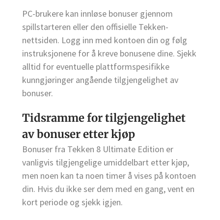
PC-brukere kan innløse bonuser gjennom
spillstarteren eller den offisielle Tekken-
nettsiden. Logg inn med kontoen din og følg
instruksjonene for å kreve bonusene dine. Sjekk
alltid for eventuelle plattformspesifikke
kunngjøringer angående tilgjengelighet av
bonuser.
Tidsramme for tilgjengelighet
av bonuser etter kjøp
Bonuser fra Tekken 8 Ultimate Edition er
vanligvis tilgjengelige umiddelbart etter kjøp,
men noen kan ta noen timer å vises på kontoen
din. Hvis du ikke ser dem med en gang, vent en
kort periode og sjekk igjen.