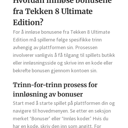
Hvordan innløse bonusene
fra Tekken 8 Ultimate
Edition?
For å innløse bonusene fra Tekken 8 Ultimate
Edition må spillerne følge spesifikke trinn
avhengig av plattformen sin. Prosessen
involverer vanligvis å få tilgang til spillets butikk
eller innløsningsside og skrive inn en kode eller
bekrefte bonusen gjennom kontoen sin.
Trinn-for-trinn prosess for
innløsning av bonuser
Start med å starte spillet på plattformen din og
navigere til hovedmenyen. Se etter en seksjon
merket ‘Bonuser’ eller ‘Innløs koder.’ Hvis du
har en kode, skriv den inn som angitt. For