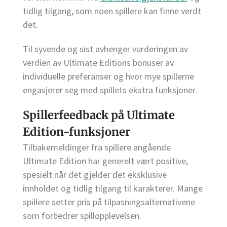
tidlig tilgang, som noen spillere kan finne verdt
det.
Til syvende og sist avhenger vurderingen av
verdien av Ultimate Editions bonuser av
individuelle preferanser og hvor mye spillerne
engasjerer seg med spillets ekstra funksjoner.
Spillerfeedback på Ultimate
Edition-funksjoner
Tilbakemeldinger fra spillere angående
Ultimate Edition har generelt vært positive,
spesielt når det gjelder det eksklusive
innholdet og tidlig tilgang til karakterer. Mange
spillere setter pris på tilpasningsalternativene
som forbedrer spillopplevelsen.