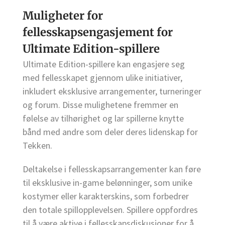
Muligheter for
fellesskapsengasjement for
Ultimate Edition-spillere
Ultimate Edition-spillere kan engasjere seg
med fellesskapet gjennom ulike initiativer,
inkludert eksklusive arrangementer, turneringer
og forum. Disse mulighetene fremmer en
følelse av tilhørighet og lar spillerne knytte
bånd med andre som deler deres lidenskap for
Tekken.
Deltakelse i fellesskapsarrangementer kan føre
til eksklusive in-game belønninger, som unike
kostymer eller karakterskins, som forbedrer
den totale spillopplevelsen. Spillere oppfordres
til å være aktive i fellesskapsdiskusjoner for å