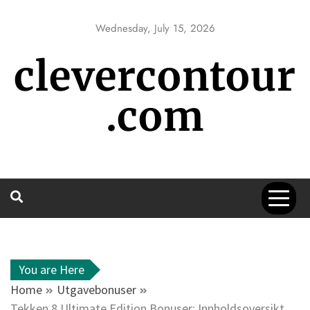
Skip
to
Wednesday, July 15, 2026
content
clevercontour
.com
You are Here
Home
Utgavebonuser
Tekken 8 Ultimate Edition Bonuser: Innholdsoversikt,