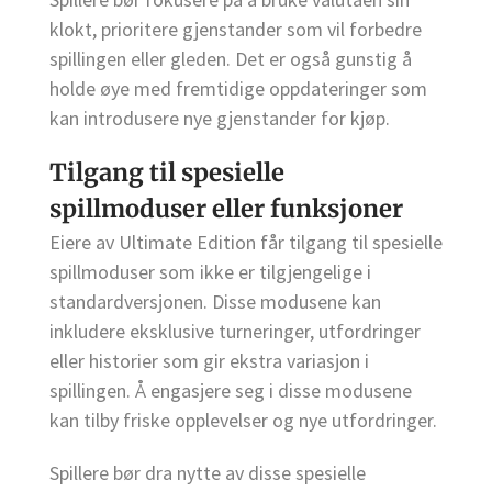
klokt, prioritere gjenstander som vil forbedre
spillingen eller gleden. Det er også gunstig å
holde øye med fremtidige oppdateringer som
kan introdusere nye gjenstander for kjøp.
Tilgang til spesielle
spillmoduser eller funksjoner
Eiere av Ultimate Edition får tilgang til spesielle
spillmoduser som ikke er tilgjengelige i
standardversjonen. Disse modusene kan
inkludere eksklusive turneringer, utfordringer
eller historier som gir ekstra variasjon i
spillingen. Å engasjere seg i disse modusene
kan tilby friske opplevelser og nye utfordringer.
Spillere bør dra nytte av disse spesielle