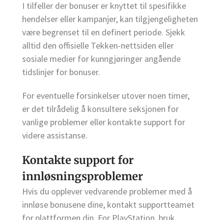
I tilfeller der bonuser er knyttet til spesifikke
hendelser eller kampanjer, kan tilgjengeligheten
være begrenset til en definert periode. Sjekk
alltid den offisielle Tekken-nettsiden eller
sosiale medier for kunngjøringer angående
tidslinjer for bonuser.
For eventuelle forsinkelser utover noen timer,
er det tilrådelig å konsultere seksjonen for
vanlige problemer eller kontakte support for
videre assistanse.
Kontakte support for
innløsningsproblemer
Hvis du opplever vedvarende problemer med å
innløse bonusene dine, kontakt supportteamet
for plattformen din. For PlayStation, bruk