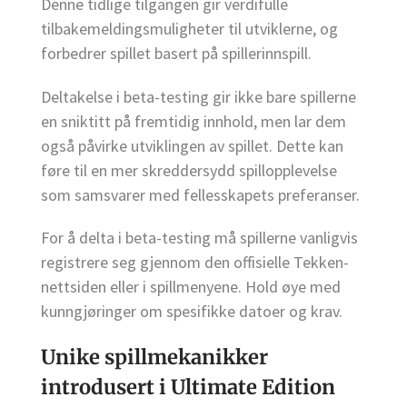
Denne tidlige tilgangen gir verdifulle
tilbakemeldingsmuligheter til utviklerne, og
forbedrer spillet basert på spillerinnspill.
Deltakelse i beta-testing gir ikke bare spillerne
en sniktitt på fremtidig innhold, men lar dem
også påvirke utviklingen av spillet. Dette kan
føre til en mer skreddersydd spillopplevelse
som samsvarer med fellesskapets preferanser.
For å delta i beta-testing må spillerne vanligvis
registrere seg gjennom den offisielle Tekken-
nettsiden eller i spillmenyene. Hold øye med
kunngjøringer om spesifikke datoer og krav.
Unike spillmekanikker
introdusert i Ultimate Edition