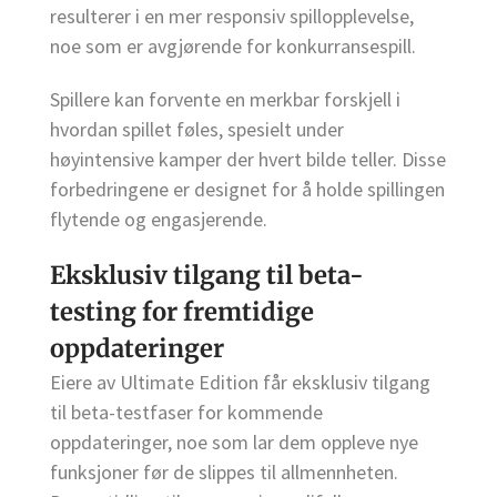
resulterer i en mer responsiv spillopplevelse,
noe som er avgjørende for konkurransespill.
Spillere kan forvente en merkbar forskjell i
hvordan spillet føles, spesielt under
høyintensive kamper der hvert bilde teller. Disse
forbedringene er designet for å holde spillingen
flytende og engasjerende.
Eksklusiv tilgang til beta-
testing for fremtidige
oppdateringer
Eiere av Ultimate Edition får eksklusiv tilgang
til beta-testfaser for kommende
oppdateringer, noe som lar dem oppleve nye
funksjoner før de slippes til allmennheten.