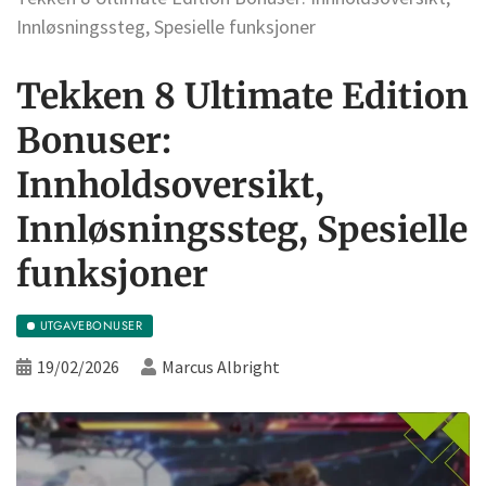
Innløsningssteg, Spesielle funksjoner
Tekken 8 Ultimate Edition
Bonuser:
Innholdsoversikt,
Innløsningssteg, Spesielle
funksjoner
UTGAVEBONUSER
19/02/2026
Marcus Albright