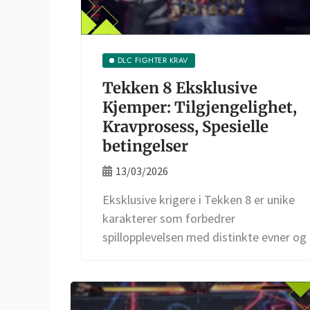
DLC FIGHTER KRAV
Tekken 8 Eksklusive
Kjemper: Tilgjengelighet,
Kravprosess, Spesielle
betingelser
13/03/2026
Eksklusive krigere i Tekken 8 er unike
karakterer som forbedrer
spillopplevelsen med distinkte evner og