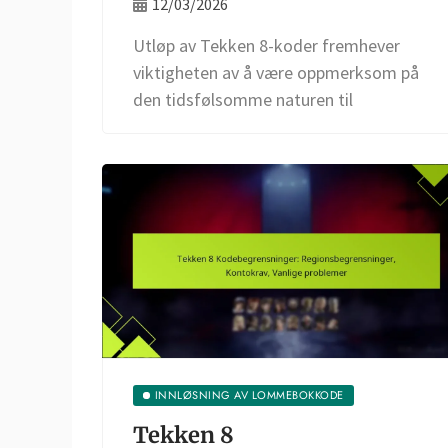
12/03/2026
Utløp av Tekken 8-koder fremhever
viktigheten av å være oppmerksom på
den tidsfølsomme naturen til
INNLØSNING AV LOMMEBOKKODE
Tekken 8