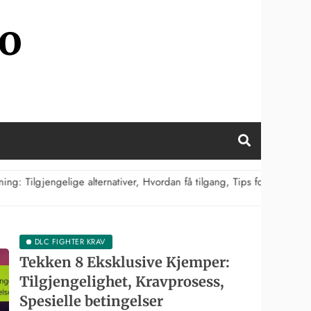
to
r, Hvordan få tilgang, Tips for bruk
Tekken 8 Kode Utl
12/03/2026
DLC FIGHTER KRAV
Tekken 8 Eksklusive Kjemper:
Tilgjengelighet, Kravprosess,
Spesielle betingelser