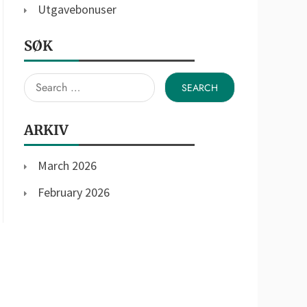
Utgavebonuser
SØK
Search
for:
ARKIV
March 2026
February 2026