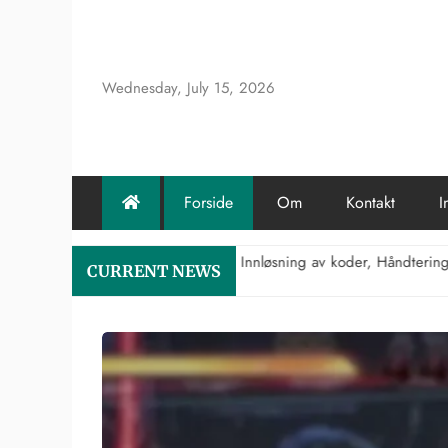
Skip
to
content
Wednesday, July 15, 2026
Forside
Om
Kontakt
I
 Kjøp: Innløsning av koder, Håndtering av nedlastinger, Installasjon
CURRENT NEWS