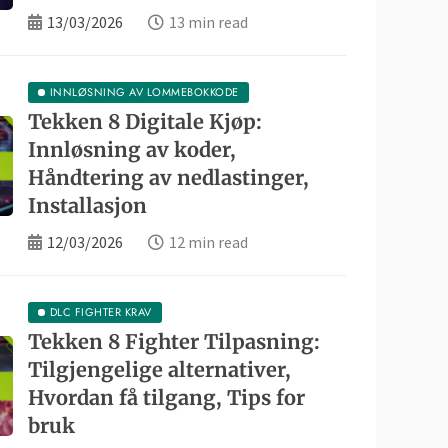
13/03/2026
13 min read
INNLØSNING AV LOMMEBOKKODE
Tekken 8 Digitale Kjøp:
Innløsning av koder,
Håndtering av nedlastinger,
Installasjon
12/03/2026
12 min read
AV
DLC FIGHTER KRAV
 Tilpasning:
Tekken 8 Fighter Tilpasning:
tiver, Hvordan få
Tekken 8 
Tilgjengelige alternativer,
Hvordan få tilgang, Tips for
 for bruk
Fornyels
bruk
 min read