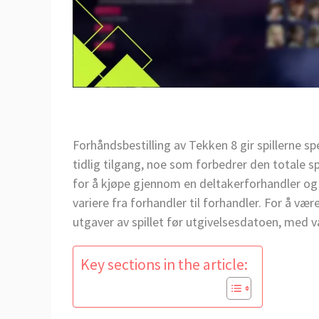
Forhåndsbestilling av Tekken 8 gir spillerne s
tidlig tilgang, noe som forbedrer den totale s
for å kjøpe gjennom en deltakerforhandler og 
variere fra forhandler til forhandler. For å væ
utgaver av spillet før utgivelsesdatoen, med v
Key sections in the article: