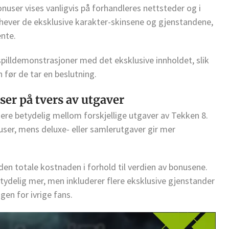
onuser vises vanligvis på forhandleres nettsteder og i
hever de eksklusive karakter-skinsene og gjenstandene,
ente.
spilldemonstrasjoner med det eksklusive innholdet, slik
 før de tar en beslutning.
er på tvers av utgaver
iere betydelig mellom forskjellige utgaver av Tekken 8.
ser, mens deluxe- eller samlerutgaver gir mer
en totale kostnaden i forhold til verdien av bonusene.
tydelig mer, men inkluderer flere eksklusive gjenstander
gen for ivrige fans.